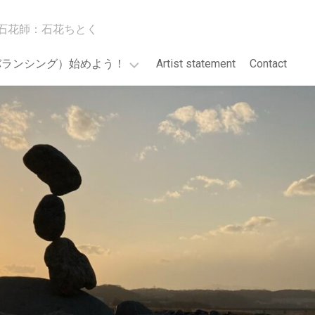
石花師：石花ちとく
バランシング）始めよう！
Artist statement
Contact
GO!