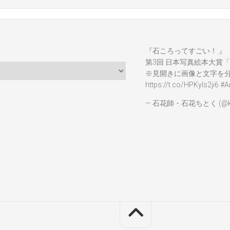
『石ころってすごい！ 』
第3回 日本写真絵本大賞「
※見開きに画像と文字を
https://t.co/HPKyIs2ji6
#A
— 石花師・石花ちとく (@ka