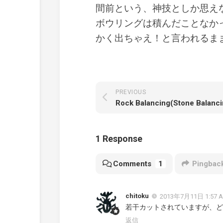
間前という、神技としか思え
ボウリングは積んだことなか
かく出ちゃえ！と言われるまま
PREVIOUS
1 Response
Comments
1
Pingbac
chitoku
2013年7月11日 1:57 
若干カットされていますが、どな
返信