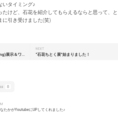
公
ロ
ないタイミング♪
式
ッ
サ
ったけど、石花を紹介してもらえるならと思って、と
ク
イ
バ
に引き受けました(笑)
ト
ラ
ン
著
シ
書
ン
そ
グ
の
を
NEXT
他
満
Rock Balancing(Stone Balancing)展示＆ワークショップ！
“石花ちとく展”始まりました！
喫
赤
し
帽
よ
ち
う。
と
く
エ
ks
0
ク
ス
プ
AM
レ
たかがYoutubeにUPしてくれました♪
ス