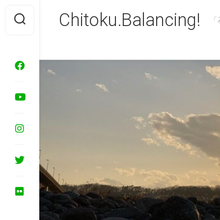
Skip
Chitoku.Balancing!
to
「
content