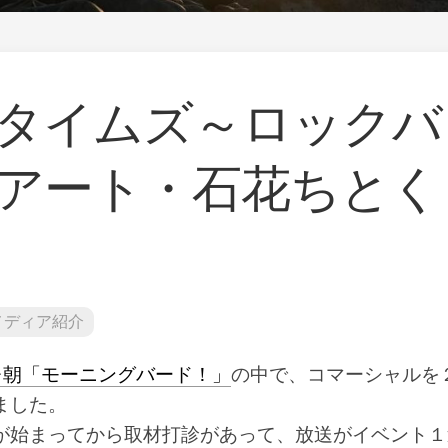
研
ー
究
ト
所
♪」
石
Airbnb
花
–
タイムズ～ロックバ
ワ
石
ー
花
ク
師
アート・石花ちとく
シ
と
ョ
一
ッ
緒
プ・
に
講
東
演
京
等
都
ご
の
メディア紹介
依
清
頼
流
レ朝「モーニングバード！」
の中で、コマーシャルを
多
石
摩
ました。
花
川
展
が始まってから取材打診があって、放送がイベント１
で