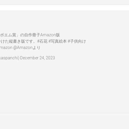
ポエム賞」の自作冊子Amazon版
分けた縦書き版です。
#石花
#写真絵本
#子供向け
mazon
@Amazon
より
spanchi)
December 24, 2023