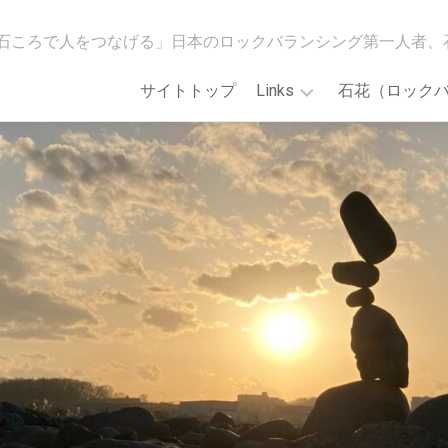
石ころで人をつなげる」日本のロックバランシング第一人者、
サイトトップ
Links
石花（ロック
[石
WildMindGO!
花
ス
会]Main
ト
Web
ア
site
カ
ロ
「誰
ッ
で
ク
も
バ
で
ラ
き
ン
る！
シ
石
ン
花
グ
ア