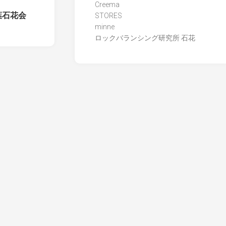
Creema
葉石花会
STORES
minne
ロックバランシング研究所 石花