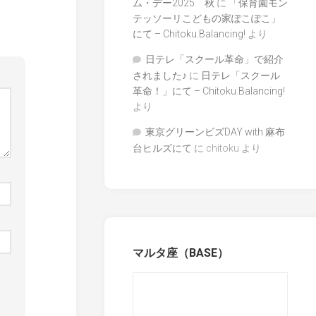
ム・デー2025 秋
に
「保育園モン
テッソーリこどもの家ぽこぽこ」
にて – Chitoku.Balancing!
より
日テレ「スクール革命」で紹介
されました♪
に
日テレ「スクール
革命！」にて – Chitoku.Balancing!
より
東京グリーンビズDAY with 麻布
台ヒルズにて
に
chitoku
より
マルタ座（BASE）