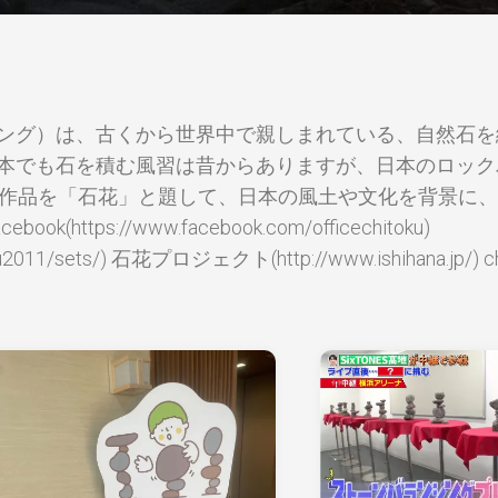
研
ー
究
ト
所
♪」
石
Airbnb
花
–
ワ
石
ング）は、古くから世界中で親しまれている、自然石を
ー
花
本でも石を積む風習は昔からありますが、日本のロック
ク
師
シ
と
、その作品を「石花」と題して、日本の風土や文化を背景に
ョ
一
ps://www.facebook.com/officechitoku)
ッ
緒
hitoku2011/sets/) 石花プロジェクト(http://www.ishihana.jp/)
プ・
に
講
東
演
京
等
都
ご
の
依
清
頼
流
多
石
摩
花
川
展
で