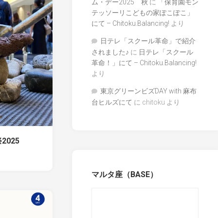
ム・デー2025 秋
に
「保育園モン
テッソーリこどもの家ぽこぽこ」
にて – Chitoku.Balancing!
より
日テレ「スクール革命」で紹介
されました♪
に
日テレ「スクール
革命！」にて – Chitoku.Balancing!
より
東京グリーンビズDAY with 麻布
台ヒルズにて
に
chitoku
より
025
マルタ座（BASE）