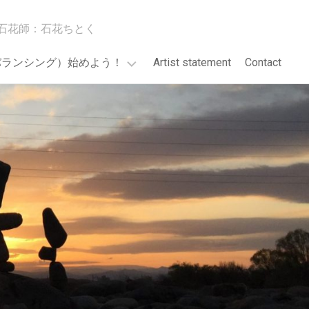
石花師：石花ちとく
バランシング）始めよう！
Artist statement
Contact
GO!