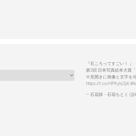
『石ころってすごい！ 』
第3回 日本写真絵本大賞「
※見開きに画像と文字を
https://t.co/HPKyIs2ji6
#A
— 石花師・石花ちとく (@ka