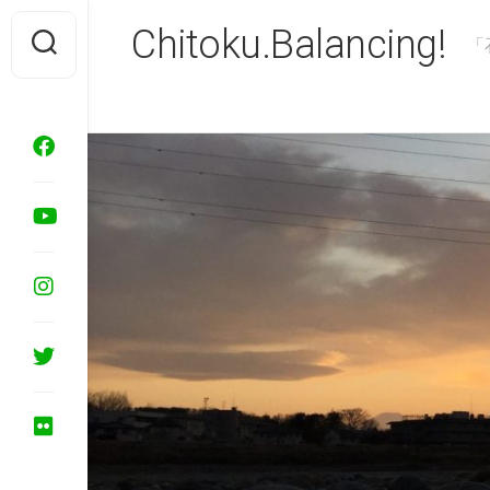
Skip
Chitoku.Balancing!
to
「
content