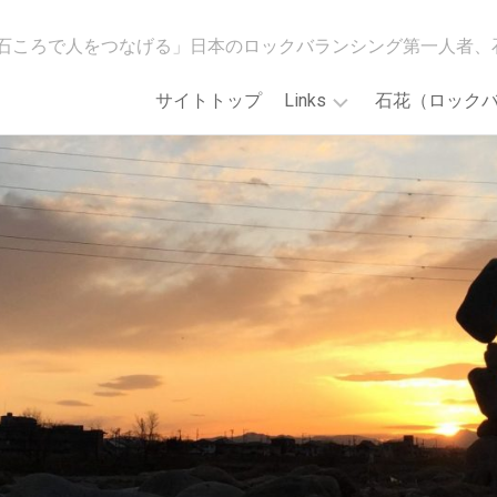
石ころで人をつなげる」日本のロックバランシング第一人者、
サイトトップ
Links
石花（ロック
[石
WildMindGO!
花
ス
会]Main
ト
Web
ア
site
カ
ロ
「誰
ッ
で
ク
も
バ
で
ラ
き
ン
る！
シ
石
ン
花
グ
ア