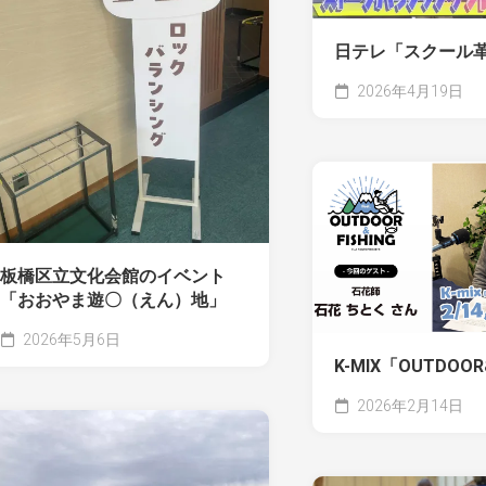
公
ロ
式
ッ
サ
ク
日テレ「スクール
イ
バ
ト
2026年4月19日
ラ
ン
著
シ
書
ン
そ
グ
の
を
他
満
喫
赤
し
帽
板橋区立文化会館のイベント
よ
ち
「おおやま遊〇（えん）地」
う。
と
く
2026年5月6日
エ
K-MIX「OUTDOOR
ク
ス
2026年2月14日
プ
レ
ス