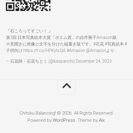
『石ころってすごい！ 』
第3回 日本写真絵本大賞「ポエム賞」の自作冊子Amazon版
※見開きに画像と文字を分けた縦書き版です。
#石花
#写真絵本
#
子供向け
https://t.co/HPKyIs2ji6
#Amazon
@Amazon
より
— 石花師・石花ちとく (@kaspanchi)
December 24, 2023
Chitoku.Balancing! © 2026. All Rights Reserved.
Powered by
WordPress
. Theme by
Alx
.