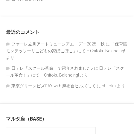
最近のコメント
ファーレ立川アートミュージアム・デー2025 秋
に
「保育園
モンテッソーリこどもの家ぽこぽこ」にて – Chitoku.Balancing!
より
日テレ「スクール革命」で紹介されました♪
に
日テレ「スク
ール革命！」にて – Chitoku.Balancing!
より
東京グリーンビズDAY with 麻布台ヒルズにて
に
chitoku
より
マルタ座（BASE）