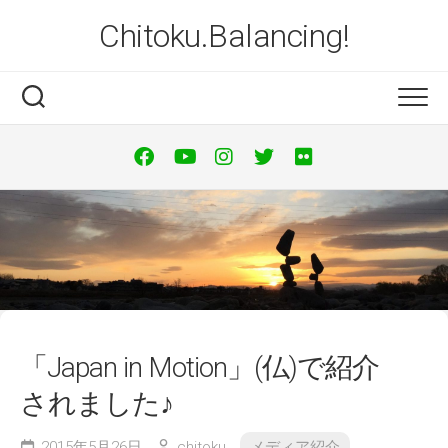
Skip
Chitoku.Balancing!
to
content
「Japan in Motion」(仏)で紹介
されました♪
2015年5月26日
chitoku
メディア紹介