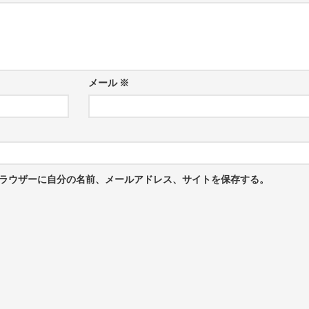
公
ロ
式
ッ
サ
ク
イ
バ
ト
ラ
ン
著
メール
※
シ
書
ン
そ
グ
の
を
他
満
喫
赤
し
帽
ラウザーに自分の名前、メールアドレス、サイトを保存する。
よ
ち
う。
と
く
エ
ク
ス
プ
レ
ス