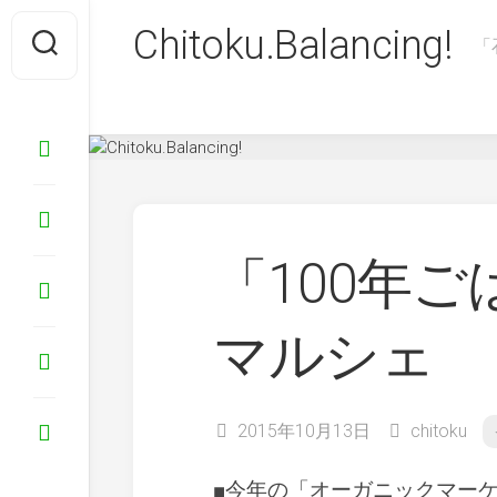
Skip
Chitoku.Balancing!
to
「
content
「100年
マルシェ
2015年10月13日
chitoku
■今年の「オーガニックマーケ