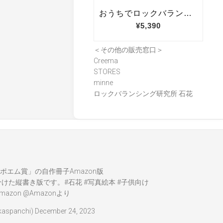
＜その他の販売窓口＞
Creema
STORES
minne
ロックバランシング研究所 石花
ポエム賞」の自作冊子Amazon版
分けた縦書き版です。
#石花
#写真絵本
#子供向け
mazon
@Amazon
より
spanchi)
December 24, 2023