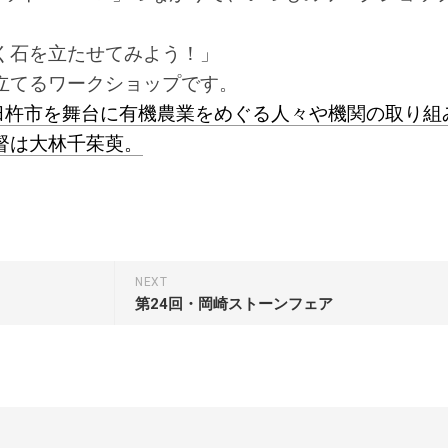
研
ー
究
ト
所
♪」
く石を立たせてみよう！」
石
Airbnb
花
立てるワークショップです。
–
県臼杵市を舞台に有機農業をめぐる人々や機関の取り組
ワ
石
ー
花
督は大林千茱萸。
ク
師
シ
と
ョ
一
ッ
緒
プ・
に
講
東
演
京
NEXT
等
都
第24回・岡崎ストーンフェア
ご
の
依
清
頼
流
多
石
摩
花
川
展
で