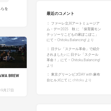
ちらを
最近のコメント
ファーレ立川アートミュージア
ム・デー2025 秋
に
「保育園モン
テッソーリこどもの家ぽこぽこ」
にて – Chitoku.Balancing!
より
日テレ「スクール革命」で紹介
されました♪
に
日テレ「スクール
革命！」にて – Chitoku.Balancing!
より
東京グリーンビズDAY with 麻布
AWA BREW
台ヒルズにて
に
chitoku
より
年9月27日