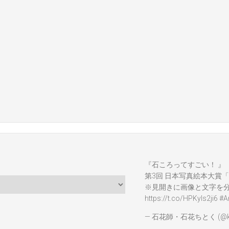
『石ころってすごい！ 』
第3回 日本写真絵本大賞「
※見開きに画像と文字を
https://t.co/HPKyIs2ji6
#A
— 石花師・石花ちとく (@ka