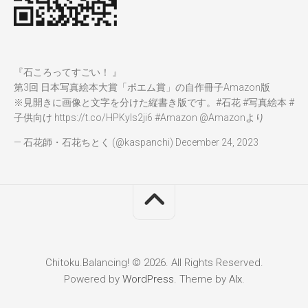
『石ころってすごい！ 』
第3回 日本写真絵本大賞「ポエム賞」の自作冊子Amazon版
※見開きに画像と文字を分けた縦書き版です。
#石花
#写真絵本
#
子供向け
https://t.co/HPKyIs2ji6
#Amazon
@Amazon
より
— 石花師・石花ちとく (@kaspanchi)
December 24, 2023
Chitoku.Balancing! © 2026. All Rights Reserved.
Powered by
WordPress
. Theme by
Alx
.