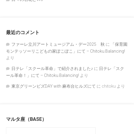
最近のコメント
ファーレ立川アートミュージアム・デー2025 秋
に
「保育園
モンテッソーリこどもの家ぽこぽこ」にて – Chitoku.Balancing!
より
日テレ「スクール革命」で紹介されました♪
に
日テレ「スク
ール革命！」にて – Chitoku.Balancing!
より
東京グリーンビズDAY with 麻布台ヒルズにて
に
chitoku
より
マルタ座（BASE）