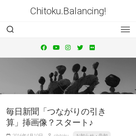
Skip
Chitoku.Balancing!
to
content
毎日新聞「つながりの引き
算」挿画像？スタート♪
2016年4月10日
chitoku
お知らせ・告知