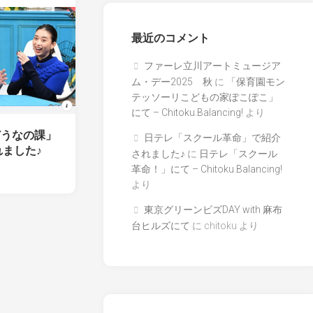
最近のコメント
ファーレ立川アートミュージア
ム・デー2025 秋
に
「保育園モン
テッソーリこどもの家ぽこぽこ」
にて – Chitoku.Balancing!
より
どうなの課」
日テレ「スクール革命」で紹介
ました♪
されました♪
に
日テレ「スクール
革命！」にて – Chitoku.Balancing!
より
東京グリーンビズDAY with 麻布
台ヒルズにて
に
chitoku
より