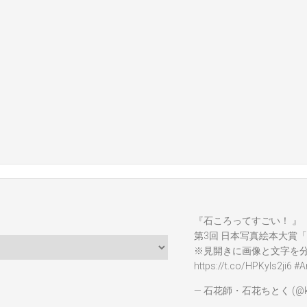
『石ころってすごい！ 』
第3回 日本写真絵本大賞「
※見開きに画像と文字を
https://t.co/HPKyIs2ji6
#A
— 石花師・石花ちとく (@ka