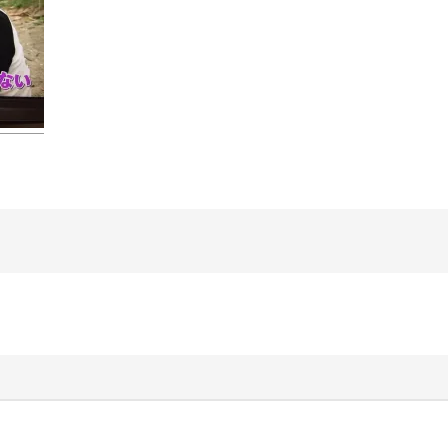
研
ー
究
ト
所
♪」
石
Airbnb
花
–
ワ
石
ー
花
ク
師
シ
と
ョ
一
ッ
緒
プ・
に
講
東
演
京
等
都
ご
の
依
清
頼
流
多
石
摩
花
川
展
で