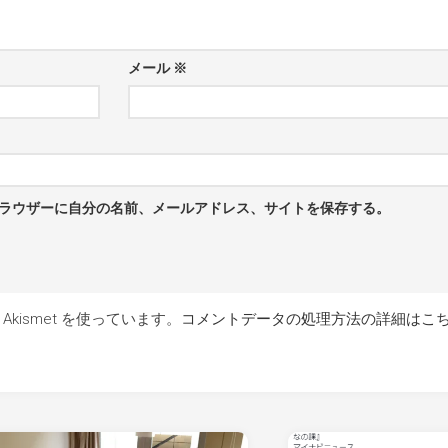
公
ロ
式
ッ
サ
ク
イ
バ
メール
※
ト
ラ
ン
著
シ
書
ン
そ
グ
の
を
他
満
ラウザーに自分の名前、メールアドレス、サイトを保存する。
喫
赤
し
帽
よ
ち
う。
と
く
kismet を使っています。
コメントデータの処理方法の詳細はこ
エ
ク
ス
プ
レ
ス