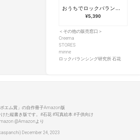
＜その他の販売窓口＞
Creema
STORES
minne
ロックバランシング研究所 石花
ポエム賞」の自作冊子Amazon版
分けた縦書き版です。
#石花
#写真絵本
#子供向け
mazon
@Amazon
より
spanchi)
December 24, 2023