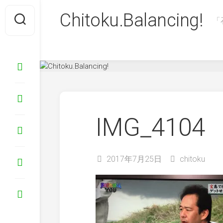
Skip
Chitoku.Balancing!
to
「
content
IMG_4104
2017年7月25日
chitoku