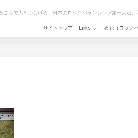
石ころで人をつなげる」日本のロックバランシング第一人者、
サイトトップ
Links
石花（ロック
[石
WildMindGO!
花
ス
会]Main
ト
Web
ア
site
カ
ロ
「誰
ッ
で
ク
も
バ
で
ラ
き
ン
る！
シ
石
ン
花
グ
ア