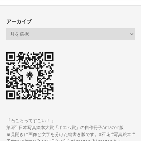
アーカイブ
『石ころってすごい！ 』
第3回 日本写真絵本大賞「ポエム賞」の自作冊子Amazon版
※見開きに画像と文字を分けた縦書き版です。
#石花
#写真絵本
#