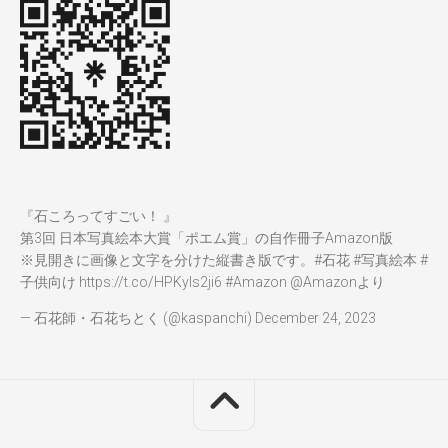
『石ころってすごい！ 』
第3回 日本写真絵本大賞「ポエム賞」の自作冊子Amazon版
※見開きに画像と文字を分けた縦書き版です。
#石花
#写真絵本
#
子供向け
https://t.co/HPKyIs2ji6
#Amazon
@Amazon
より
— 石花師・石花ちとく (@kaspanchi)
December 24, 2023