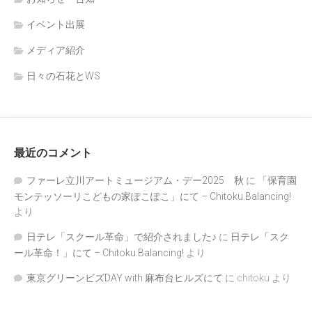
イベント出展
メディア紹介
日々の石花とWS
最近のコメント
ファーレ立川アートミュージアム・デー2025 秋
に
「保育園
モンテッソーリこどもの家ぽこぽこ」にて – Chitoku.Balancing!
より
日テレ「スクール革命」で紹介されました♪
に
日テレ「スク
ール革命！」にて – Chitoku.Balancing!
より
東京グリーンビズDAY with 麻布台ヒルズにて
に
chitoku
より