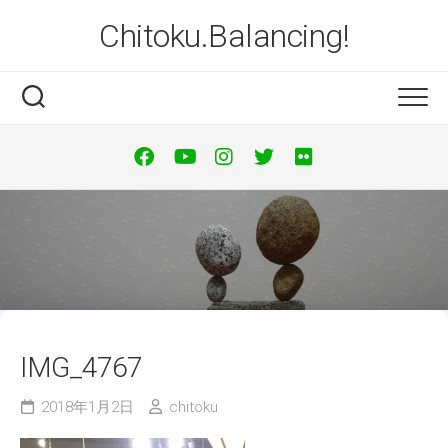
Skip
Chitoku.Balancing!
to
content
IMG_4767
2018年1月2日
chitoku