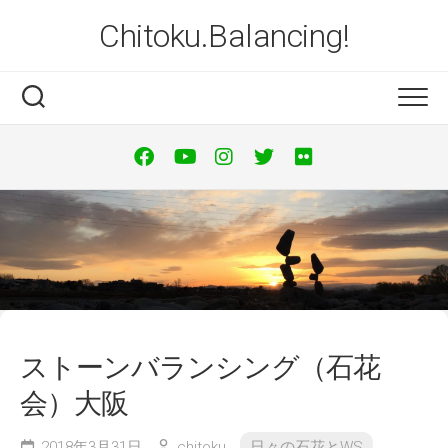
Skip
Chitoku.Balancing!
to
content
ストーンバランシング（石花
会）大阪
2018年3月31日
chitoku
日々の石花とWS