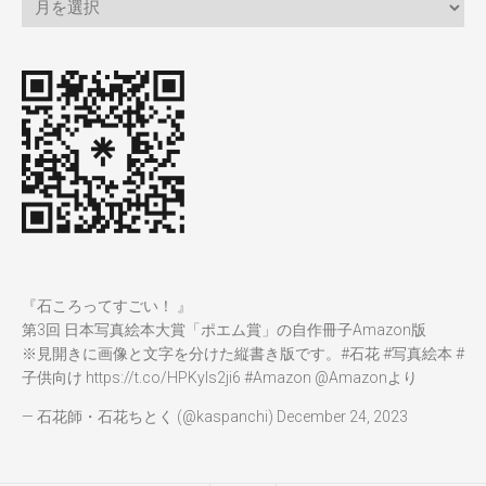
『石ころってすごい！ 』
第3回 日本写真絵本大賞「ポエム賞」の自作冊子Amazon版
※見開きに画像と文字を分けた縦書き版です。
#石花
#写真絵本
#
子供向け
https://t.co/HPKyIs2ji6
#Amazon
@Amazon
より
— 石花師・石花ちとく (@kaspanchi)
December 24, 2023