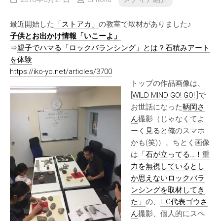
最近開始した
「ストアカ」
の教室で取材がありました♪
子供とお出かけ情報「いこーよ」
⇒
親子でハマる「ロックバランシング」とは？石積みアート
を体験
https://iko-yo.net/articles/3700
トップの作品画像は、
[
WILD MIND GO! GO!
]で
お世話になった
鞆岡さ
ん
撮影（じゃなくてよ
ーく見ると俺のスマホ
かも(笑)）、ちとく画像
は
「石が立ってる…！重
力を無視しているとし
か思えないロックバラ
ンシングを取材してき
た」
の、
LIG代表ゴウさ
ん
撮影、個人的にスペ