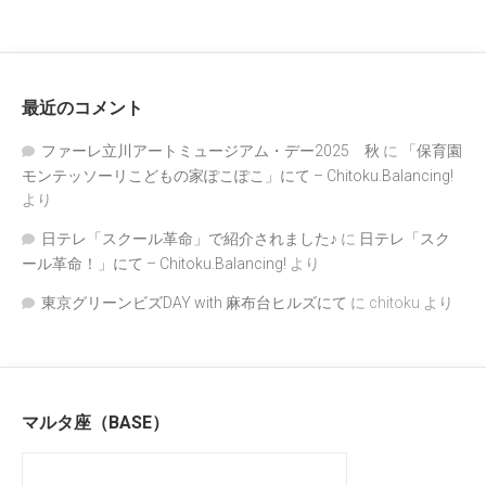
最近のコメント
ファーレ立川アートミュージアム・デー2025 秋
に
「保育園
モンテッソーリこどもの家ぽこぽこ」にて – Chitoku.Balancing!
より
日テレ「スクール革命」で紹介されました♪
に
日テレ「スク
ール革命！」にて – Chitoku.Balancing!
より
東京グリーンビズDAY with 麻布台ヒルズにて
に
chitoku
より
マルタ座（BASE）