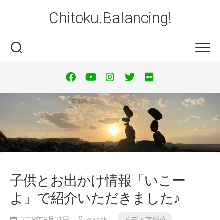
Skip
Chitoku.Balancing!
to
content
子供とお出かけ情報「いこー
よ」で紹介いただきました♪
2018年8月21日
chitoku
メディア紹介