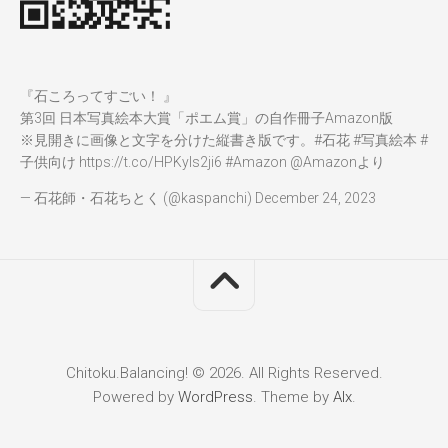
『石ころってすごい！ 』
第3回 日本写真絵本大賞「ポエム賞」の自作冊子Amazon版
※見開きに画像と文字を分けた縦書き版です。
#石花
#写真絵本
#
子供向け
https://t.co/HPKyIs2ji6
#Amazon
@Amazon
より
— 石花師・石花ちとく (@kaspanchi)
December 24, 2023
Chitoku.Balancing! © 2026. All Rights Reserved.
Powered by
WordPress
. Theme by
Alx
.