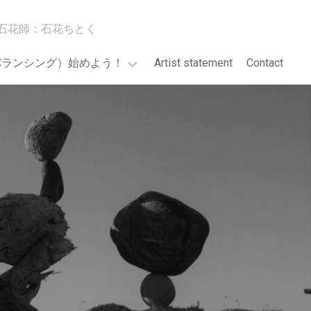
石花師：石花ちとく
バランシング）始めよう！
Artist statement
Contact
GO!