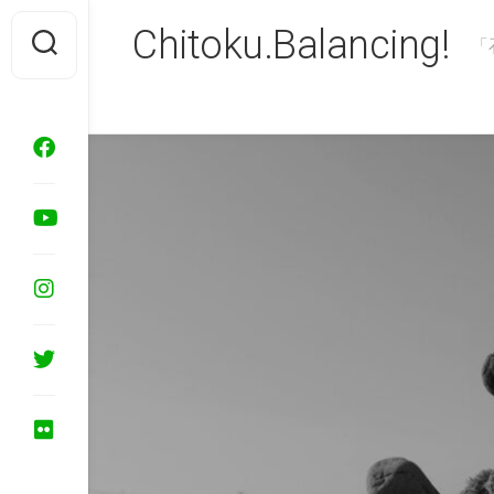
Skip
Chitoku.Balancing!
to
「
content