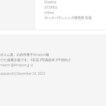
Creema
STORES
minne
ロックバランシング研究所 石花
ポエム賞」の自作冊子Amazon版
分けた縦書き版です。
#石花
#写真絵本
#子供向け
mazon
@Amazon
より
spanchi)
December 24, 2023