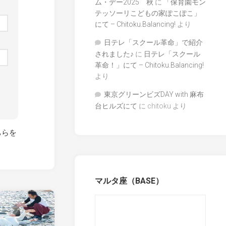
ム・デー2025 秋
に
「保育園モン
テッソーリこどもの家ぽこぽこ」
にて – Chitoku.Balancing!
より
日テレ「スクール革命」で紹介
されました♪
に
日テレ「スクール
革命！」にて – Chitoku.Balancing!
より
東京グリーンビズDAY with 麻布
台ヒルズにて
に
chitoku
より
ちらを
マルタ座（BASE）