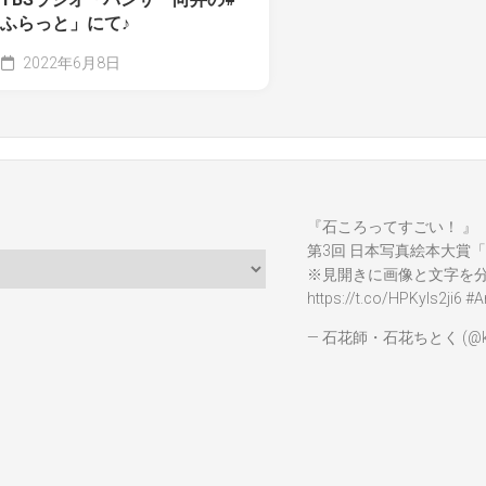
ふらっと」にて♪
2022年6月8日
『石ころってすごい！ 』
第3回 日本写真絵本大賞「
※見開きに画像と文字を
https://t.co/HPKyIs2ji6
#A
— 石花師・石花ちとく (@ka