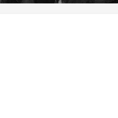
研
ー
究
ト
所
♪」
石
Airbnb
花
–
ワ
石
ー
花
ク
師
シ
と
ョ
一
ッ
緒
プ・
に
講
東
演
京
等
都
ご
の
依
清
頼
流
多
石
摩
花
川
展
で