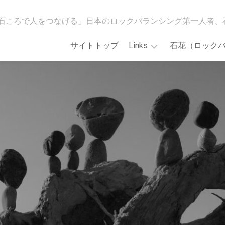
石ころで人をつなげる」日本のロックバランシング第一人者、
サイトトップ
Links
石花（ロック
[石
WildMindGO!
花
ス
会]Main
ト
Web
ア
site
カ
ロ
「誰
ッ
で
ク
も
バ
で
ラ
き
ン
る！
シ
石
ン
花
グ
ア