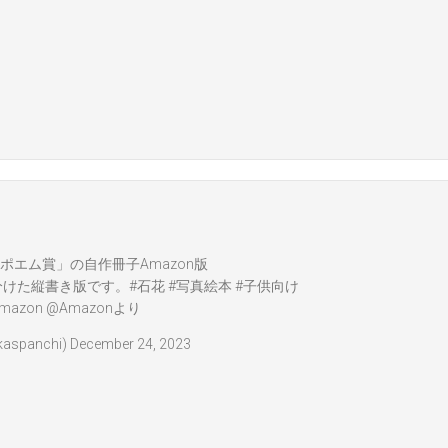
ポエム賞」の自作冊子Amazon版
分けた縦書き版です。
#石花
#写真絵本
#子供向け
mazon
@Amazon
より
spanchi)
December 24, 2023