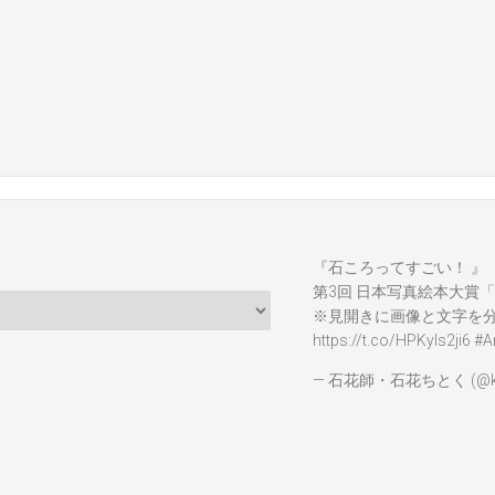
『石ころってすごい！ 』
第3回 日本写真絵本大賞「
※見開きに画像と文字を
https://t.co/HPKyIs2ji6
#A
— 石花師・石花ちとく (@ka