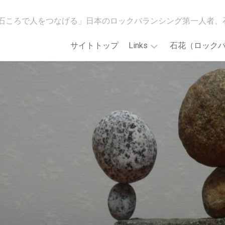
石ころで人をつなげる」日本のロックバランシング第一人者、
サイトトップ
Links
石花（ロック
[石
WildMindGO!
花
ス
会]Main
ト
Web
ア
site
カ
ロ
「誰
ッ
で
ク
も
バ
で
ラ
き
ン
る！
シ
石
ン
花
グ
ア