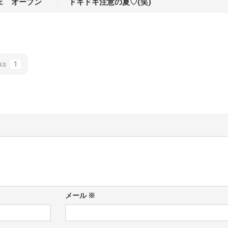
カフェ オープン
ドキドキ注意の夏♡(笑)
ks
1
メール
※