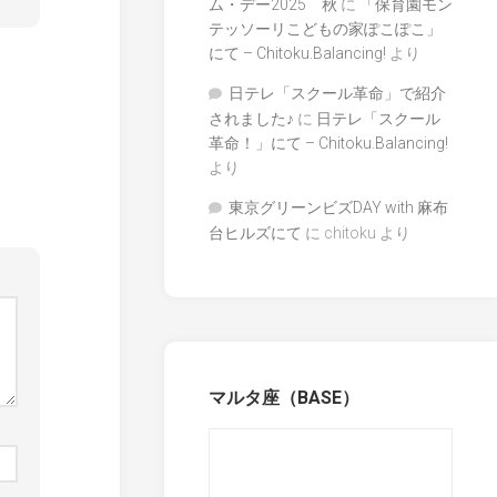
ム・デー2025 秋
に
「保育園モン
テッソーリこどもの家ぽこぽこ」
にて – Chitoku.Balancing!
より
日テレ「スクール革命」で紹介
されました♪
に
日テレ「スクール
革命！」にて – Chitoku.Balancing!
より
東京グリーンビズDAY with 麻布
台ヒルズにて
に
chitoku
より
マルタ座（BASE）