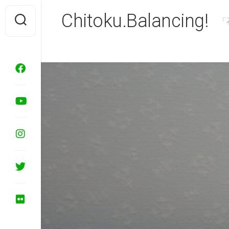
Skip
Chitoku.Balancing!
to
「
content