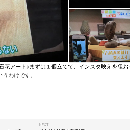
公
ロ
式
ッ
サ
ク
イ
バ
ト
ラ
ン
著
シ
書
ン
そ
グ
の
を
他
満
喫
石花アート♪まずは１個立てて、インスタ映えを狙お
赤
し
帽
いうわけです。
よ
ち
う。
と
く
エ
ク
ス
プ
レ
ス
NEXT