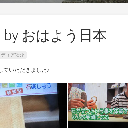
研
ー
究
ト
所
♪」
石
Airbnb
花
–
 by おはよう日本
ワ
石
ー
花
ク
師
シ
と
メディア紹介
ョ
一
ッ
緒
プ・
に
していただきました♪
講
東
演
京
等
都
ご
の
依
清
頼
流
多
石
摩
花
川
展
で