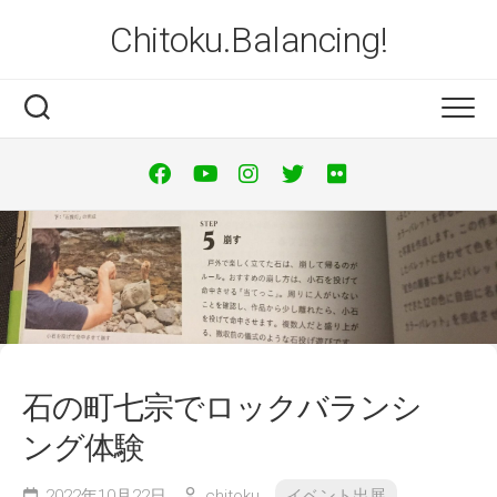
Skip
Chitoku.Balancing!
to
content
石の町七宗でロックバランシ
ング体験
2022年10月22日
chitoku
イベント出展