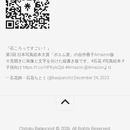
『石ころってすごい！ 』
第3回 日本写真絵本大賞「ポエム賞」の自作冊子Amazon版
※見開きに画像と文字を分けた縦書き版です。
#石花
#写真絵本
#
子供向け
https://t.co/HPKyIs2ji6
#Amazon
@Amazon
より
— 石花師・石花ちとく (@kaspanchi)
December 24, 2023
Chitoku.Balancing! © 2026. All Rights Reserved.