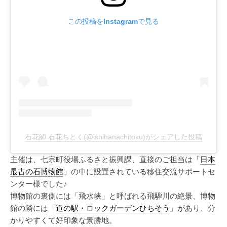
この投稿をInstagramで見る
石花師 石花ちとく(@ishihanachitoku)がシェアした投稿
主催は、七宗町役場ふるさと振興課、直接のご担当は「
日本
最古の石博物館
」の中に設置されている移住交流サポートセ
ンター様でした♪
博物館の裏側には「飛水峡」と呼ばれる飛騨川の絶景、博物
館の隣には「
道の駅・ロックガーデンひちそう
」があり、分
かりやすくて好印象な景勝地。