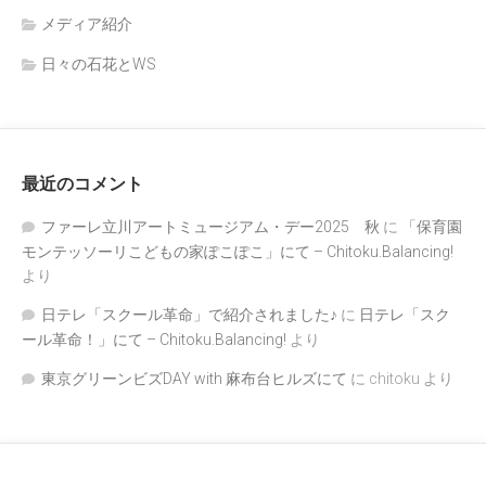
メディア紹介
日々の石花とWS
最近のコメント
ファーレ立川アートミュージアム・デー2025 秋
に
「保育園
モンテッソーリこどもの家ぽこぽこ」にて – Chitoku.Balancing!
より
日テレ「スクール革命」で紹介されました♪
に
日テレ「スク
ール革命！」にて – Chitoku.Balancing!
より
東京グリーンビズDAY with 麻布台ヒルズにて
に
chitoku
より