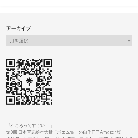
アーカイブ
『石ころってすごい！ 』
第3回 日本写真絵本大賞「ポエム賞」の自作冊子Amazon版