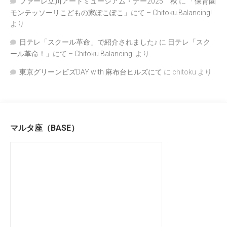
ファーレ立川アートミュージアム・デー2025 秋
に
「保育園
モンテッソーリこどもの家ぽこぽこ」にて – Chitoku.Balancing!
より
日テレ「スクール革命」で紹介されました♪
に
日テレ「スク
ール革命！」にて – Chitoku.Balancing!
より
東京グリーンビズDAY with 麻布台ヒルズにて
に
chitoku
より
マルタ座（BASE）