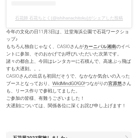
石花師 石花ちとく(@ishihanachitoku)がシェアした投稿
今年の文化の日11月3日は、辻堂海浜公園で石花ワークショ
ップ♪
もちろん独自じゃなく、CASIOさんが
カーニバル湘南
のイベ
ントに参加、そのおかげでお呼びいただいた次第です。
諸々の都合上、今回はレンタカーに石積んで、高速ぶっ飛ば
すも大遅刻。。。
CASIOさんの出店も初回だそうで、なかなか気合いの入った
ブースとなっており、
WildMindGO!GO!
つながりの
宮原悠
さん
も、リース作りで参戦してました。
ご参加の皆様、有難うございました！
大遅刻については、関係各位に深くお詫び申し上げます！