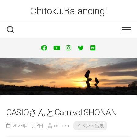
Skip
Chitoku.Balancing!
to
content
CASIOさんとCarnival SHONAN
2023年11月3日
chitoku
イベント出展