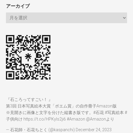
アーカイブ
『石ころってすごい！ 』
第3回 日本写真絵本大賞「ポエム賞」の自作冊子Amazon版
※見開きに画像と文字を分けた縦書き版です。
#石花
#写真絵本
#
子供向け
https://t.co/HPKyIs2ji6
#Amazon
@Amazon
より
— 石花師・石花ちとく (@kaspanchi)
December 24, 2023