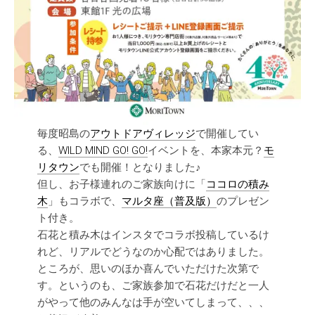
毎度昭島の
アウトドアヴィレッジ
で開催してい
る、
WILD MIND GO! GO!
イベントを、本家本元？
モ
リタウン
でも開催！となりました♪
但し、お子様連れのご家族向けに「
ココロの積み
木
」もコラボで、
マルタ座（普及版）
のプレゼン
ト付き。
石花と積み木はインスタでコラボ投稿しているけ
れど、リアルでどうなのか心配ではありました。
ところが、思いのほか喜んでいただけた次第で
す。というのも、ご家族参加で石花だけだと一人
がやって他のみんなは手が空いてしまって、、、