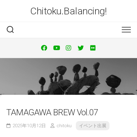
Skip
Chitoku.Balancing!
to
content
TAMAGAWA BREW Vol.07
2025年10月12日
chitoku
イベント出展