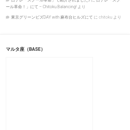
日テレ「スクール革命」で紹介されました♪
に
日テレ「スク
ール革命！」にて – Chitoku.Balancing!
より
東京グリーンビズDAY with 麻布台ヒルズにて
に
chitoku
より
マルタ座（BASE）