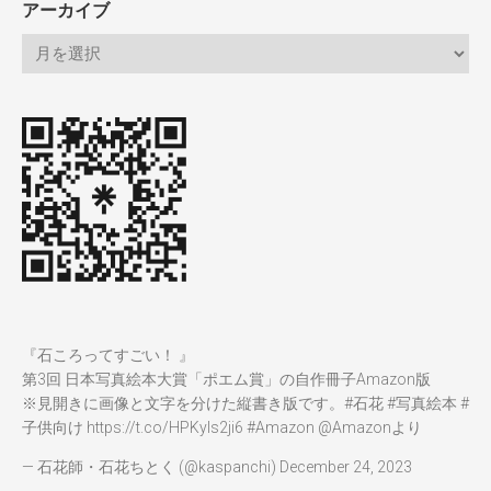
アーカイブ
『石ころってすごい！ 』
第3回 日本写真絵本大賞「ポエム賞」の自作冊子Amazon版
※見開きに画像と文字を分けた縦書き版です。
#石花
#写真絵本
#
子供向け
https://t.co/HPKyIs2ji6
#Amazon
@Amazon
より
— 石花師・石花ちとく (@kaspanchi)
December 24, 2023