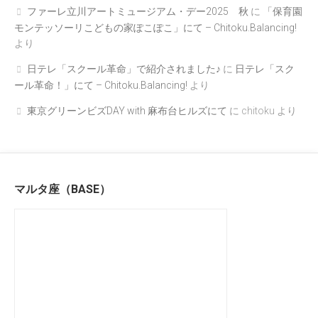
ファーレ立川アートミュージアム・デー2025 秋
に
「保育園
モンテッソーリこどもの家ぽこぽこ」にて – Chitoku.Balancing!
より
日テレ「スクール革命」で紹介されました♪
に
日テレ「スク
ール革命！」にて – Chitoku.Balancing!
より
東京グリーンビズDAY with 麻布台ヒルズにて
に
chitoku
より
マルタ座（BASE）