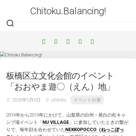
Skip
Chitoku.Balancing!
to
content
板橋区立文化会館のイベント
「おおやま遊〇（えん）地」
2026年5月6日
chitoku
イベント出展
2014年から2019年にかけて、山梨県の白州・尾白の杜キャ
ンプ場イベント「
NU VILLAGE
」に参加していたときの繋が
りで、毎年顔を合わせていた
NEKKOPOCCO（ねっこぽっ