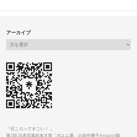
アーカイブ
『石ころってすごい！ 』
第3回 日本写真絵本大賞「ポエム賞」の自作冊子Amazon版