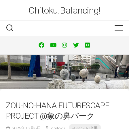
Skip
Chitoku.Balancing!
to
content
ZOU-NO-HANA FUTURESCAPE
PROJECT @象の鼻パーク
2025年12月6日
chitoku
イベント出展