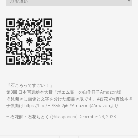
『石ころってすごい！ 』
第3回 日本写真絵本大賞「ポエム賞」の自作冊子Amazon版
※見開きに画像と文字を分けた縦書き版です。
#石花
#写真絵本
#
子供向け
https://t.co/HPKyIs2ji6
#Amazon
@Amazon
より
— 石花師・石花ちとく (@kaspanchi)
December 24, 2023