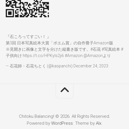
『石ころってすごい！ 』
第3回 日本写真絵本大賞「ポエム賞」の自作冊子Amazon版
※見開きに画像と文字を分けた縦書き版です。
#石花
#写真絵本
#
子供向け
https://t.co/HPKyIs2ji6
#Amazon
@Amazon
より
— 石花師・石花ちとく (@kaspanchi)
December 24, 2023
Chitoku.Balancing! © 2026. All Rights Reserved.
Powered by
WordPress
. Theme by
Alx
.