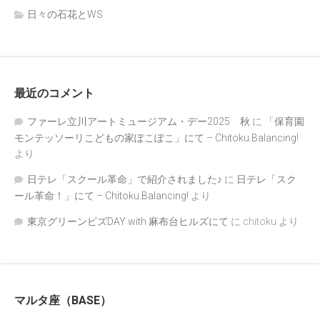
日々の石花とWS
最近のコメント
ファーレ立川アートミュージアム・デー2025 秋
に
「保育園
モンテッソーリこどもの家ぽこぽこ」にて – Chitoku.Balancing!
より
日テレ「スクール革命」で紹介されました♪
に
日テレ「スク
ール革命！」にて – Chitoku.Balancing!
より
東京グリーンビズDAY with 麻布台ヒルズにて
に
chitoku
より
マルタ座（BASE）