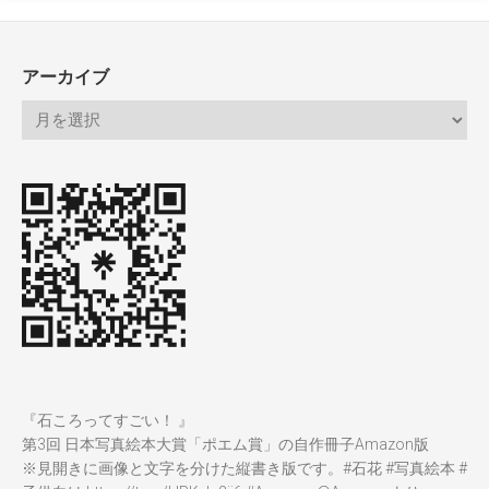
アーカイブ
『石ころってすごい！ 』
第3回 日本写真絵本大賞「ポエム賞」の自作冊子Amazon版
※見開きに画像と文字を分けた縦書き版です。
#石花
#写真絵本
#