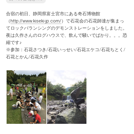
合宿の初日、静岡県富士宮市にある奇石博物館
（
http://www.kiseki-jp.com/
）で石花会の石花師達が集まっ
てロックバランシングのデモンストレーションをしました。
夜は久作さんのログハウスで、飲んで騒いでばかり。。。恐
縮です♪
※参加：石花さつき/石花いっせい/石花エケコ/石花ちとく/
石花とかん/石花久作