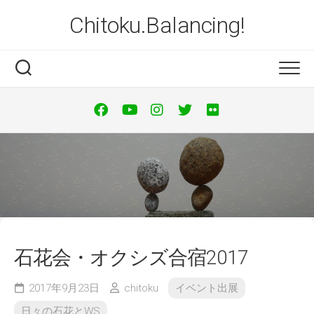
Skip
Chitoku.Balancing!
to
content
石花会・オクシズ合宿2017
2017年9月23日
chitoku
イベント出展
日々の石花とWS