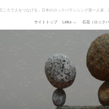
石ころで人をつなげる」日本のロックバランシング第一人者、
サイトトップ
Links
石花（ロック
[石
WildMindGO!
花
ス
会]Main
ト
Web
ア
site
カ
ロ
「誰
ッ
で
ク
も
バ
で
ラ
き
ン
る！
シ
石
ン
花
グ
ア