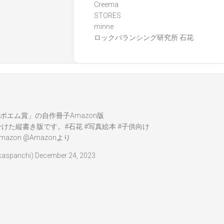
Creema
STORES
minne
ロックバランシング研究所 石花
ポエム賞」の自作冊子Amazon版
分けた縦書き版です。
#石花
#写真絵本
#子供向け
mazon
@Amazon
より
spanchi)
December 24, 2023