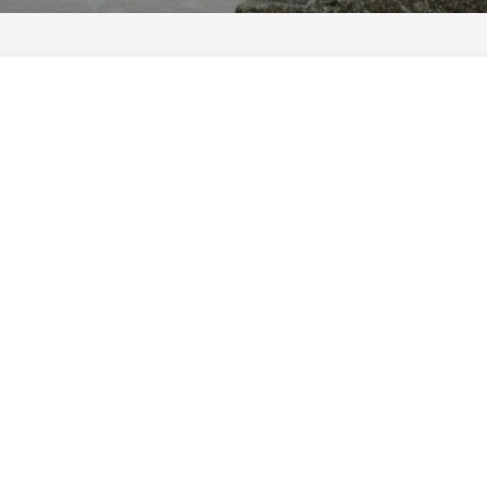
研
ー
究
ト
所
♪」
石
Airbnb
花
–
ワ
石
ー
花
ク
師
シ
と
ョ
一
ッ
緒
プ・
に
講
東
演
京
等
都
ご
の
依
清
頼
流
多
石
摩
花
川
展
で