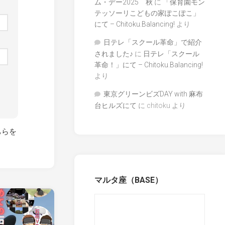
ム・デー2025 秋
に
「保育園モン
テッソーリこどもの家ぽこぽこ」
にて – Chitoku.Balancing!
より
日テレ「スクール革命」で紹介
されました♪
に
日テレ「スクール
革命！」にて – Chitoku.Balancing!
より
東京グリーンビズDAY with 麻布
台ヒルズにて
に
chitoku
より
ちらを
マルタ座（BASE）