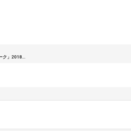
公
ロ
式
ッ
サ
ク
イ
バ
ト
ラ
ン
著
シ
書
ン
そ
グ
の
を
他
石花道場「多摩川フィールドワーク」2018・春
満
喫
赤
し
帽
よ
ち
う。
と
く
エ
ク
ス
プ
レ
ス