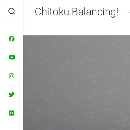
Skip
Chitoku.Balancing!
to
「
content