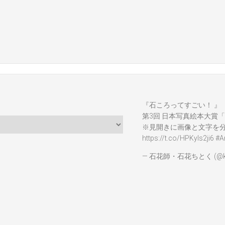
『石ころってすごい！ 』
第3回 日本写真絵本大賞「
※見開きに画像と文字を
https://t.co/HPKyIs2ji6
#A
— 石花師・石花ちとく (@ka