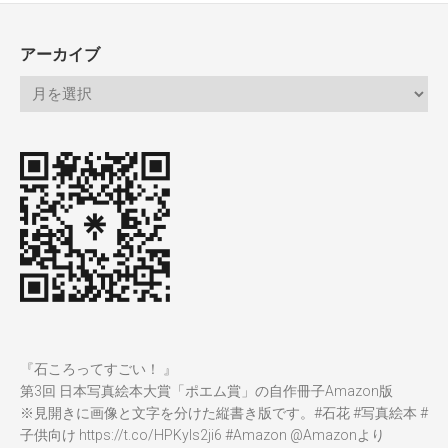
アーカイブ
『石ころってすごい！ 』
第3回 日本写真絵本大賞「ポエム賞」の自作冊子Amazon版
※見開きに画像と文字を分けた縦書き版です。
#石花
#写真絵本
#
子供向け
https://t.co/HPKyIs2ji6
#Amazon
@Amazon
より