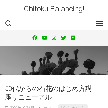
Skip
Chitoku.Balancing!
to
content
50代からの石花のはじめ方講
座リニューアル
2021年10月6日
chitoku
お知らせ・告知