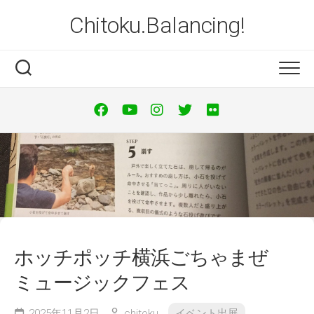
Skip
Chitoku.Balancing!
to
content
ホッチポッチ横浜ごちゃまぜ
ミュージックフェス
2025年11月2日
chitoku
イベント出展