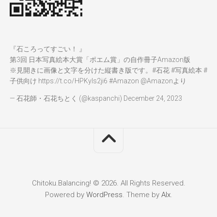
『石ころってすごい！ 』
第3回 日本写真絵本大賞「ポエム賞」の自作冊子Amazon版
※見開きに画像と文字を分けた縦書き版です。
#石花
#写真絵本
#
子供向け
https://t.co/HPKyIs2ji6
#Amazon
@Amazon
より
— 石花師・石花ちとく (@kaspanchi)
December 24, 2023
Chitoku.Balancing! © 2026. All Rights Reserved.
Powered by
WordPress
. Theme by
Alx
.