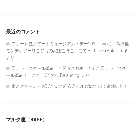
最近のコメント
ファーレ立川アートミュージアム・デー2025 秋
に
「保育園
モンテッソーリこどもの家ぽこぽこ」にて – Chitoku.Balancing!
より
日テレ「スクール革命」で紹介されました♪
に
日テレ「スク
ール革命！」にて – Chitoku.Balancing!
より
東京グリーンビズDAY with 麻布台ヒルズにて
に
chitoku
より
マルタ座（BASE）